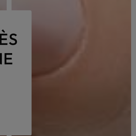
ÈS
NE