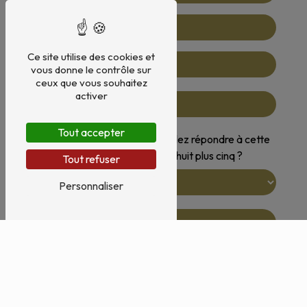
Ce site utilise des cookies et
vous donne le contrôle sur
ceux que vous souhaitez
activer
Tout accepter
Vous n'êtes pas un robot, veuillez répondre à cette
question : combien font huit plus cinq ?
Tout refuser
Personnaliser