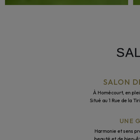
SA
SALON D
À Homécourt, en plei
Situé au 1 Rue de la T
UNE 
Harmonie et sens pr
beauté et de bien-êt