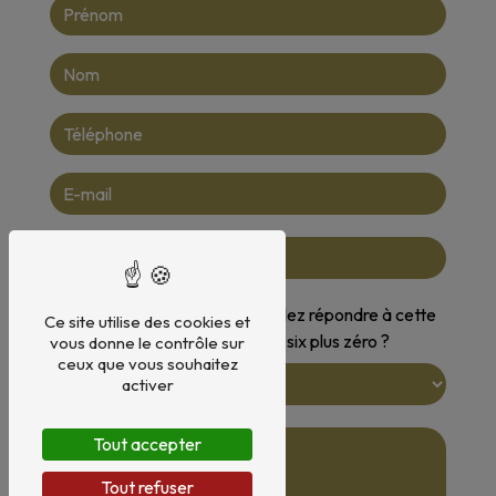
Vous n'êtes pas un robot, veuillez répondre à cette
Ce site utilise des cookies et
question : combien font six plus zéro ?
vous donne le contrôle sur
ceux que vous souhaitez
activer
Tout accepter
Tout refuser